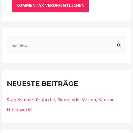
S
u
c
h
e
NEUESTE BEITRÄGE
n
n
Stapelstühle für Kirche, Gemeinde, Verein, Kantine
a
Hello world!
c
h
: