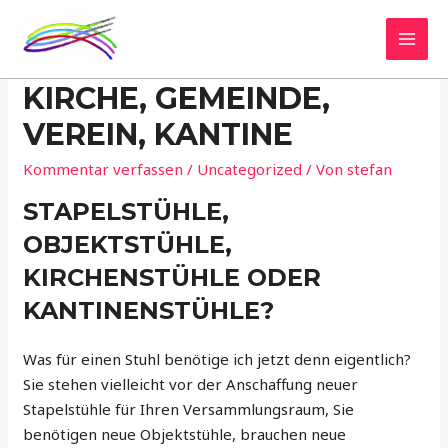
Zum
Inhalt
MAI
STAPELSTÜHLE FÜR
springen
KIRCHE, GEMEINDE,
MEN
VEREIN, KANTINE
Kommentar verfassen
/
Uncategorized
/ Von
stefan
STAPELSTÜHLE,
OBJEKTSTÜHLE,
KIRCHENSTÜHLE ODER
KANTINENSTÜHLE?
Was für einen Stuhl benötige ich jetzt denn eigentlich?
Sie stehen vielleicht vor der Anschaffung neuer
Stapelstühle für Ihren Versammlungsraum, Sie
benötigen neue Objektstühle, brauchen neue